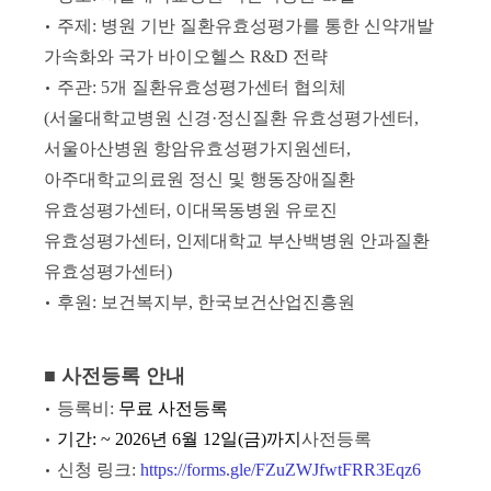
•
주제: 병원 기반 질환유효성평가를 통한 신약개발
가속화와 국가 바이오헬스 R&D 전략
•
주관: 5개 질환유효성평가센터 협의체
(서울대학교병원 신경·정신질환 유효성평가센터,
서울아산병원 항암유효성평가지원센터,
아주대학교의료원 정신 및 행동장애질환
유효성평가센터, 이대목동병원 유로진
유효성평가센터, 인제대학교 부산백병원 안과질환
유효성평가센터)
•
후원: 보건복지부, 한국보건산업진흥원
■ 사전등록 안내
•
등록비:
무료
사전등록
•
기
간:
~ 2026년 6월 12일(금)까지
사전등록
•
신청 링크:
https://forms.gle/FZuZWJfwtFRR3Eqz6