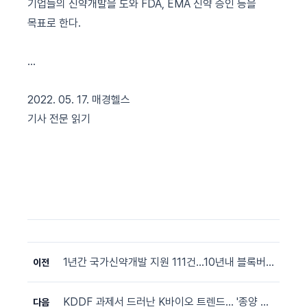
기업들의 신약개발을 도와
FDA, EMA
신약 승인 등을
목표로 한다
.
...
2022. 05. 17. 매경헬스
기사 전문 읽기
1년간 국가신약개발 지원 111건…10년내 블록버스터 개발
이전
KDDF 과제서 드러난 K바이오 트렌드... '종양 타깃이 절반'
다음