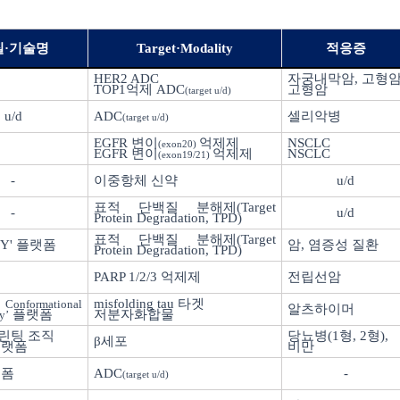
질·기술명
Target
·
Modality
적응증
HER2 ADC
자궁내막암
,
고형
TOP1
억제
ADC
고형암
(target u/d)
u/d
ADC
셀리악병
(target u/d)
EGFR
변이
억제제
NSCLC
(exon20)
EGFR
변이
억제제
NSCLC
(exon19/21)
-
이중항체 신약
u/d
표적 단백질 분해제
(Target
-
u/d
Protein Degradation, TPD)
표적 단백질 분해제
(Target
Y'
플랫폼
암
,
염증성 질환
Protein Degradation, TPD)
PARP 1/2/3
억제제
전립선암
misfolding tau
타겟
Conformational
알츠하이머
플랫폼
저분자화합물
y’
린팅 조직
당뇨병
(1
형
, 2
형
),
β세포
플랫폼
비만
랫폼
ADC
-
(target u/d)