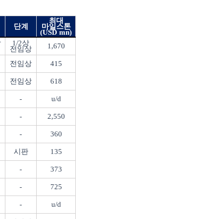
최대
단계
마일스톤
(USD mn)
암
1/2
상
1,670
전임상
전임상
415
전임상
618
-
u/d
-
2,550
-
360
시판
135
-
373
-
725
-
u/d