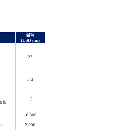
금액
(USD mn)
23
n/d
12
높임
10,800
2,000
상
)