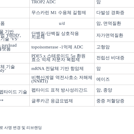
TROP2 ADC
암
무스카린
M1
수용체 길항제
다발성 경화증
랫폼
u/d
암
,
면역질환
물 기반
단백질
-
단백질 상호작용
발법
'FBDD',
자가면역질환
치료제
 기술
'VS’
 payload
topoisomerase -1
억제
ADC
고형암
플랫폼
PDE5 x
스테로이드
5
α 환원
전립선 비대증
효소 억제 저분자 복합제
체 기술
mRNA
전달체 기반 항암제
암
dy’
비핵산계열 역전사효소 저해제
에이즈
(NNRTI)
펩타이드 표적 방사성리간드
암
,
종양
 펩타이드 기술
**
글루카곤 응급요법제
중증 저혈당증
로 사명 변경 및 리브랜딩