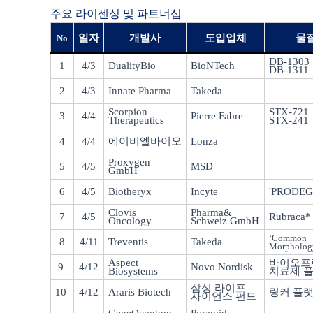
주요 라이센싱 및 파트너십
일자
개발사
도입업체
물
No
DB-1303
1
4/3
DualityBio
BioNTech
DB-1311
2
4/3
Innate Pharma
Takeda
Scorpion
STX-721
3
4/4
Pierre Fabre
Therapeutics
STX-241
4
4/4
에이비엘바이오
Lonza
Proxygen
5
4/5
MSD
GmbH
6
4/5
Biotheryx
Incyte
'PRODEG
Clovis
Pharma&
7
4/5
Rubraca*
Oncology
Schweiz GmbH
‘Common 
8
4/11
Treventis
Takeda
Morpholog
Aspect
바이오프
9
4/12
Novo Nordisk
Biosystems
치료제 
삼성 라이프
10
4/12
Araris Biotech
링커 플
사이언스 펀드