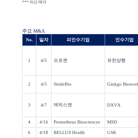
***
자산 매각
주요
M&A
No.
일자
피인수기업
인수기업
1
4/5
프로젠
유한양행
2
4/5
StrideBio
Ginkgo Biowor
에빅스젠
3
4/7
DXVX
4
4/16
Prometheus Biosciences
MSD
6
4/18
BELLUS Health
GSK