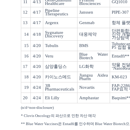
GeneQuantum
Pyramid
11
4/13
GQ1010
Healthcare
Biosciences
Pipeline
12
4/17
Janssen
PIPE-307
Therapeutics
13
4/17
Argenx
Genmab
항체 플
단편화합
Sygnature
14
4/18
대웅제약
신약 개
Discovery
가상탐색
Tubutecan
15
4/20
Tubulis
BMS
P5
접합 
Blue Water
16
4/20
Veru
Entadfi**
Biotech
약물 전달
17
4/20
삼양홀딩스
LG
화학
‘NanoRea
Jiangsu Aidea
18
4/20
카이노스메드
KM-023
Pharm
3B
FAP-2286
19
4/24
Novartis
Pharmaceuticals
FAP
표적
20
4/24
Eli Lilly
Amphastar
Baqsimi*
(n/d=non-disclosure)
* Clovis Oncology
의 파산으로 인한 자산 매각
** Blue Water Vaccines
은
Entadfi
를 인수하며
Blue Water Biotech
으