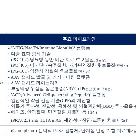
주요 파이프라인
- ’NTIG(NeoTri-ImmunoGlobulin)‘
플랫폼
· 다중 표적 항체 기술
- (PG-102)
당뇨병 동반 비만 치료 후보물질
(
전임상
)
- (PG-405)
이식편대숙주질환
,
자가면역질환 후보물질
(
전임상
)
- (PG-101)
염증성 장질환 후보물질
(
전임상
)
- AAV
캡시드 발굴 및 엔지니어링 플랫폼
ks
- AAV
캡시드 라이브러리
-
부정맥성 우심실 심근병증
(ARVC) IP
(
전임상
,
매각예정
)
- 'ACP(Advanced Cell-penetrating Peptide)'
플랫폼
· 일반적인 약물 전달 기술
(CPP)
의 개선형
· 약물의 투과성
,
전달성
,
용해성 및 뇌혈관장벽
(BBB)
투과율을 
-
에이즈
,
안과질환
,
면역질환 치료제 등
(1/2
상
)
- (PRA023) anti-TL1A mAb,
궤양성대장염
/
크론병 치료제
(2
상
)
- (Camlipixant)
선택적
P2X3
길항제
,
난치성 만성 기침 치료제
(3