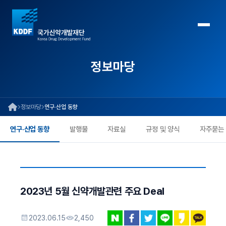
정보마당
정보마당
연구·산업 동향
연구·산업 동향
발행물
자료실
규정 및 양식
자주묻는
2023년 5월 신약개발관련 주요 Deal
2023.06.15
2,450