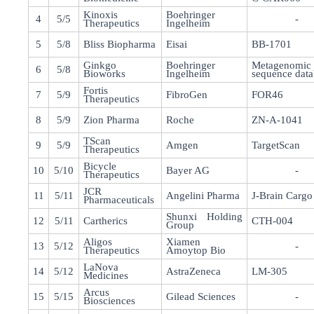
Kinoxis
Boehringer
4
5/5
-
Therapeutics
Ingelheim
5
5/8
Bliss Biopharma
Eisai
BB-1701
Ginkgo
Boehringer
Metagenomic
6
5/8
Bioworks
Ingelheim
sequence data
Fortis
7
5/9
FibroGen
FOR46
Therapeutics
8
5/9
Zion Pharma
Roche
ZN-A-1041
TScan
9
5/9
Amgen
TargetScan
Therapeutics
Bicycle
10
5/10
Bayer AG
-
Therapeutics
JCR
11
5/11
Angelini Pharma
J-Brain Cargo
Pharmaceuticals
Shunxi Holding
12
5/11
Cartherics
CTH-004
Group
Aligos
Xiamen
13
5/12
-
Therapeutics
Amoytop Bio
LaNova
14
5/12
AstraZeneca
LM-305
Medicines
Arcus
15
5/15
Gilead Sciences
-
Biosciences