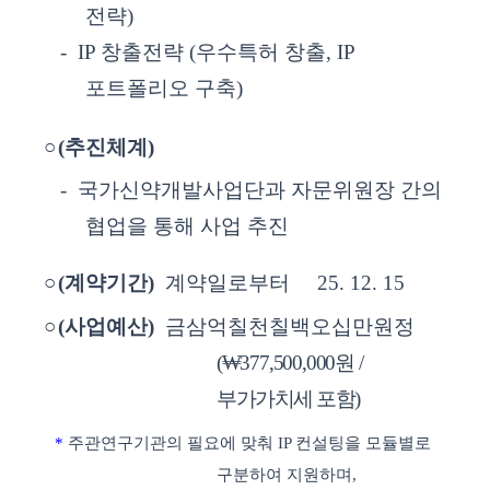
전략
)
- IP
창출전략
(
우수특허 창출
, IP
포트폴리오 구축
)
○
(
추진체계
)
-
국가신약개발사업단과 자문위원장 간의
협업을 통해 사업 추진
○
(
계약기간
)
계약일로부터
25. 12. 15
○
(
사업예산
)
금삼억칠천칠백오십만원정
(
₩
377,500,000
원
/
부가가치세 포함
)
*
주관연구기관의 필요에 맞춰
IP
컨설팅을 모듈별로
구분하여 지원하며
,