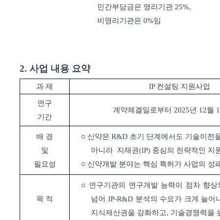
민간부담금은 영리기관
25%,
비영리기관은
0%
임
2.
사업 내용 요약
과 제
IP
컨설팅 지원사업
연구
계약체결일로부터
2025
년
12
월
1
기간
배 경
○ 신약은
R&D
초기 단계에서도 기술이전을
및
아니라
지재권
(IP)
중심의 전략적인 지
필요성
○ 신약개발 분야는 핵심 특허가 사업의 
○ 연구기관의 연구개발 능력이 점차 향상
목 적
넘어
IP-R&D
분석의 수요가 크게 늘어
지식재산권을 강화하고
,
기술경쟁력을 