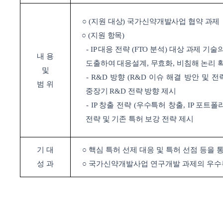
○
(
지원 대상
)
국가신약개발사업 협약 과제
○
(
지원 항목
)
- IP
대응 전략
(FTO
분석
)
대상 과제 기술의
내 용
도출하여 대응설계
,
무효화
,
비침해
논리 
및
- R&D
방향
(R&D
이슈 해결 방안 및 전
범 위
중장기
R&D
전략 방향 제시
- IP
창출 전략
(
우수특허 창출
, IP
포트폴리
전략 및 기존 특허 보강 전략 제시
기 대
○
핵심 특허 선제 대응 및 특허 선점 등을 
성 과
○
국가신약개발사업 연구개발 과제의 우수특