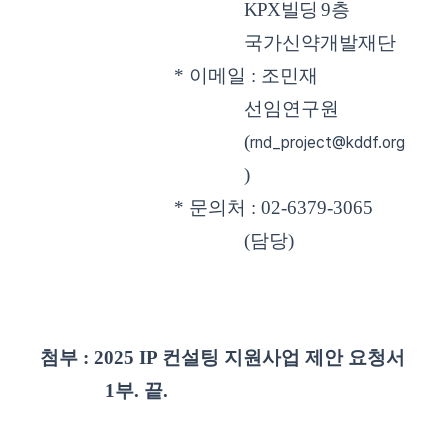
KPX
빌딩
9
층
국가신약개발재단
*
이메일
:
조민재
선임연구원
(
rnd_project@kddf.org
)
*
문의처
: 02-6379-3065
(
담당
)
첨부
: 2025 IP
컨설팅 지원사업 제안 요청서
1
부
.
끝
.