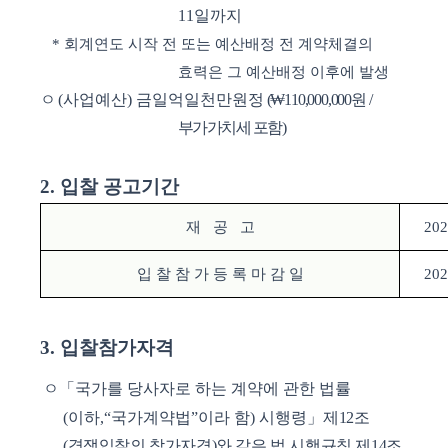
11
일까지
*
회계연도 시작 전 또는 예산배정 전 계약체결의
효력은 그 예산배정 이후에 발생
ㅇ
(
사업예산
)
금일억일천만원정
(
₩
110,000,000
원
/
부가가치세 포함
)
2.
입찰 공고기간
재 공 고
202
입 찰 참 가 등 록 마 감 일
202
3.
입찰참가자격
ㅇ
「
국가를 당사자로 하는 계약에 관한 법률
(
이하
,
“
국가계약법
”
이라 함
)
시행령
」
제
12
조
(
경쟁입찰의 참가자격
)
와 같은 법 시행규칙 제
14
조