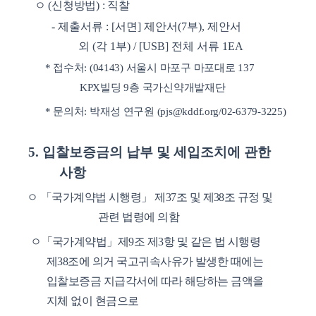
ㅇ
(
신청방법
) :
직찰
-
제출서류
: [
서면
]
제안서
(7
부
),
제안서
외
(
각
1
부
) / [USB]
전체 서류
1EA
*
접수처
: (04143)
서울시 마포구 마포대로
137
KPX
빌딩
9
층 국가신약개발재단
*
문의처
:
박재성 연구원
(pjs@kddf.org
/
02-6379-3225)
5.
입찰보증금의 납부 및 세입조치에 관한
사항
ㅇ
「
국가계약법 시행령
」
제
37
조 및 제
38
조 규정 및
관련 법령에 의함
ㅇ
「
국가계약법
」
제
9
조 제
3
항 및 같은 법 시행령
제
38
조에 의거 국고귀속사유가 발생한 때에는
입찰보증금 지급각서에 따라 해당하는 금액을
지체 없이 현금으로