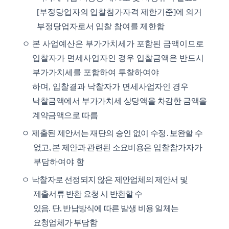
[
부정당업자의 입찰참가자격 제한기준
]
에 의거
부정당업자로서 입찰 참여를 제한함
ㅇ
본 사업예산은 부가가치세가 포함된 금액이므로
입찰자가 면세사업자인 경우 입찰금액은 반드시
부가가치세를 포함하여 투찰하여야
하며
,
입찰결과 낙찰자가 면세
사업자인 경우
낙찰금액에서 부가가치세 상당액을 차감한 금액을
계약금액으로 따름
ㅇ
제출된 제안서는 재단의 승인 없이 수정
․
보완할 수
없고
,
본 제안과 관련된 소요비용은
입찰참가자가
부담하여야 함
ㅇ
낙찰자로 선정되지 않은 제안업체의 제안서 및
제출서류 반환 요청 시 반환할 수
있음
.
단
,
반납방식에 따른 발생 비용 일체는
요청업체가 부담함