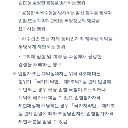
담합 등 공정한 경쟁을 방해하는 행위
-
공
정한 직무수행을 방해하는 알선
·
청탁을 통하여
입찰 또는 계약과 관련된 특정정보의
제공을
요구하는 행위
-
하수급인 또는 자재
·
장비업자의 계약상 이익을
부당하게 제한하는 행위
-
그밖에 입찰 및 계약 등 과정에서 공정한
경쟁을 저해하는 행위
ㅇ
입찰자 또는 계약상대자는 위의 각호에 따른
행위가
「
국가계약법
」
제
5
조의
3
등 관계
법령에
위반되는 경우 해당
입찰
·
낙찰이 취소되거나
계약이 해지
·
해제될 수 있고
,
입찰참가자격
제한
대상에 해당되는 경우
「
국가계약법
」
제
27
조
등 관계 법령에 따라
부정당업자로 입찰참가자격
제한처분을 받을 수 있음