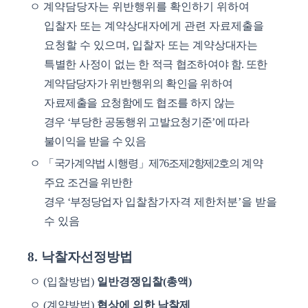
ㅇ
계약담당자는 위반행위를 확인하기 위하여
입찰자 또는 계약상대자에게 관련 자료제출을
요청할 수 있으며
,
입찰자 또는 계약
상대자는
특별한 사정이 없는 한 적극
협조하여야 함
.
또한
계약담당자가
위반행위의 확인을 위하여
자료제출을 요청함에도
협조를 하지 않는
경우
‘
부당한 공동행위 고발요청기준
’
에 따라
불이익을 받을 수 있음
ㅇ
「
국가계약법 시행령
」
제
76
조
제
2
항
제
2
호의
계약
주요 조건을 위반한
경우
‘
부정당업자
입찰참가자격 제한처분
’
을 받을
수 있음
8.
낙찰자선정방법
ㅇ
(
입찰방법
)
일반경쟁입찰
(
총액
)
ㅇ
(
계약방법
)
협상에 의한 낙찰제