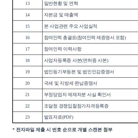
13
일반현황 및 연혁
14
자본금 및 매출액
15
본 사업관련 주요 사업실적
16
참여인력 총괄표
(
참여인력 제증명서 포함
)
17
참여인력 이력사항
18
사업자등록증 사본
(
면허증 사본
)
19
법인등기부등본 및 법인인감증명서
20
국세 및 지방세 완납증명서
21
부정당업자 제재처분 사실 확인서
22
조달청 경쟁입찰참가자격등록증
23
발표자료
(
PDF)
*
전자파일 제출 시 번호 순으로 개별 스캔본 첨부