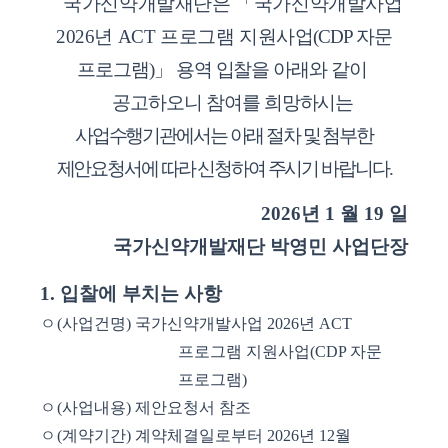
국가신약개발재단은
「
국가신약개발사업
2026
년
ACT
프로그램 지원사업
(CDP
자문
프로그램
)
」
용역 입찰을 아래와 같이
공고하오니 참여를 희망하시는
사업수행기관에서는 아래 절차 및 첨부한
제안요청서에 따라 신청하여 주시기 바랍니다
.
2026
년
1
월
19
일
국가신약개발재단 박영민 사업단장
1.
입찰에 부치는 사항
ㅇ
(
사업건명
)
국가신약개발사업
2026
년
ACT
프로그램 지원사업
(CDP
자문
프로그램
)
ㅇ
(
사업내용
)
제안요청서 참조
ㅇ
(
계약기간
)
계약체결일로부터
2026
년
12
월