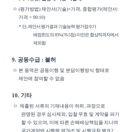
ㅇ
(
평가방법
)
제안서
(
기술
)+
가격
,
종합평가
(
제안서
:
가격
= 90:10)
*
단
,
제안서 평가결과 기술능력 평가점수가
배점한도의
85%(76.5
점
)
미만은 협상적격자에서
제외함
9.
공동수급
:
불허
ㅇ
본 용역은 공동이행 및 분담이행방식 형태로
제안에 참여할 수 없음
10.
기타
ㅇ
제출된 서류의 기재내용이 허위
․
과장으로
판명된 경우 심사제외
,
입찰 무효 및 계약을 파기
할 수 있으며
,
이에 따른 손해배상책임을 지니며
국가계약법 시행령 제
76
조 및 시행규칙 별표
2