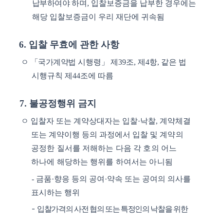
납부하여야
하며
,
입찰보증금을 납부한 경우에는
해당 입찰보증금이 우리 재단에 귀속됨
6.
입찰 무효에 관한 사항
ㅇ
「
국가계약법
시행령
」
제
39
조
,
제
4
항
,
같은 법
시행규칙 제
44
조에 따름
7.
불공정행위 금지
ㅇ
입찰자 또는 계약상대자는 입찰
·
낙찰
,
계약체결
또는 계약이행 등의 과정에서 입찰
및 계약의
공정한 질서를 저해하는 다음 각 호의 어느
하나에 해당하는 행위를 하여서는 아니됨
-
금품
·
향응 등의 공여
·
약속 또는 공여의 의사를
표시하는 행위
-
입찰가격의 사전 협의 또는 특정인의 낙찰을 위한