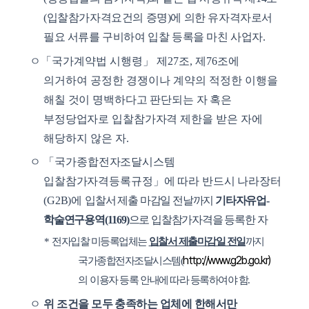
(
입찰참가자격요건의 증명
)
에 의한 유자격자로서
필요 서류를 구비하여 입찰 등록을 마친 사업자
.
ㅇ
「
국가계약법 시행령
」
제
27
조
,
제
76
조에
의거하여 공정한 경쟁이나 계약의 적정한
이행을
해칠 것이 명백하다고 판단되는 자 혹은
부정당업자로 입찰참가자격 제한을
받은 자에
해당하지 않은 자
.
ㅇ
「
국가종합전자조달시스템
입찰참가자격등록규정
」
에 따라 반드시 나라장터
(G2B)
에
입찰서 제출 마감일 전날까지
기타자유업
-
학술연구용역
(1169)
으로 입찰참가자격을 등록한 자
*
전자입찰 미등록업체는
입찰서 제출마감일 전일
까지
http://www.g2b.go.kr)
국가종합전자조달시스템
(
의
이용자 등록 안내에 따라 등록하여야 함
.
ㅇ
위 조건을 모두 충족하는 업체에 한해서만