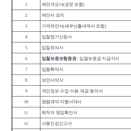
1
제안개요서
(
공문 포함
)
2
제안서 표지
3
가격제안서
(
세부산출내역서 포함
)
4
입찰참가신청서
5
입찰유의서
6
입찰보증보험증권
/
입찰보증금 지급각서
7
입찰확약서
8
보안서약서
9
개인정보 수집
·
이용
·
제공 동의서
10
청렴계약 이행서약서
11
퇴직자 영입확인서
12
사용인감신고서