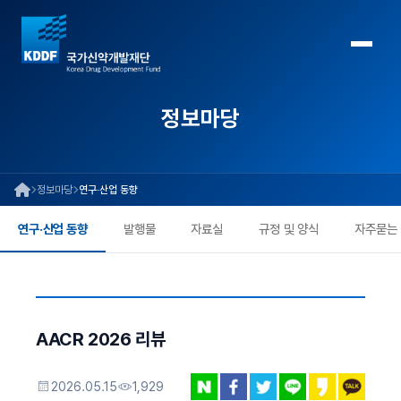
정보마당
정보마당
연구·산업 동향
연구·산업 동향
발행물
자료실
규정 및 양식
자주묻는
AACR 2026 리뷰
2026.05.15
1,929