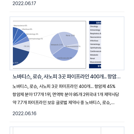
·비만 치료제 '마운자로(Mounjaro)'가 최대 매출이 기대되는
2022.06.17
제품으로 뽑혔다. 알츠하이머 치료제 '아두헬름'의 안전성 논란에
영향을 받은 몇 개 제품의 승인이 미뤄지면서 올해 초 예상했던
유망주 순위가 바뀌었다. 글로벌 시장조사 전문기관
이벨류에이트 밴티지(Evaluate Vantage)는 올해 승인이
예상되는 신약 후보 중 예상 매출액 상위 10개 목록을 공개했다.
이벨류에이트 밴티지는 지난해 12월에 이미 해당 목록을 공개한
바 있으나 목록 중 몇 개 제품의 전망이 불투명해짐에 따라 수정된
목록을 새롭게 발표했다. … 2022. 06. 17. 약사공론 기사 전문
읽기 (클릭)
노바티스, 로슈, 사노피 3곳 파이프라인 400개... 항암제 45%
노바티스, 로슈, 사노피 3곳 파이프라인 400개... 항암제 45%
항암제 분야 177개 1위, 면역학 분야 85개 2위국내 1개 제약사당
약 7.7개 파이프라인 보유 글로벌 제약사 중 노바티스, 로슈,
사노피 3곳의 신규 파이프라인만 400여 개에 육박하는 것으로
2022.06.16
나타났다. 국가신약개발사업단에 따르면 글로벌 제약사 중
노바티스는 160개, 로슈는 144개, 사노피는 90개의 다양한 물질