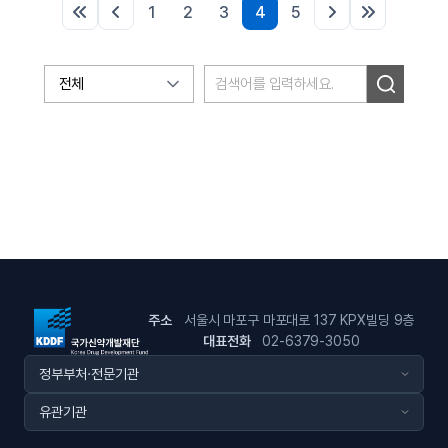
1
2
3
4
5
역량을 제대로 갖추고 민간 병원을 필두로 한 감염병 대응
시스템을 구축해야 한다고 강조한다. ... ‘K방역’은 팬데믹 초기 전
세계의 부러움을 사기도 했다. 하지만 국산 백신·치료제 부재와
미흡한 의료 대응 등은 아쉬웠다. WHO가 화이자·모더나·얀센·
아스트라제네카·시노백 등 8개의 백신을 승인하는 동안
우리나라는 단 한 개의 백신도 승인 목록에 이름을 올리지 못했다.
올 상반기 허가를 목표로 하고 있는 SK바이오사이언스
(302440), 최근 3상에 진입한 유바이오로직스(206650)를
제외하면 모두 초기 임상에 머물고 있다. 치료제
분야에서는 셀트리온(068270)의 ‘렉키로나’가 유일하게
국내외에서 허가를 획득했지만 경증 대상이 아니고 주사제
방식이어서 범용성이 떨어지다 보니 외산 ‘먹는 치료제’에 밀렸다.
주소
서울시 마포구 마포대로 137 KPX빌딩 9층
전문가들은 정부 차원의 백신·치료제 개발이 필요하다고
대표전화
02-6379-3050
역설한다. 묵현상 국가신약개발사업단장은 “우리나라는 신약
개발을 처음부터 끝까지 해본 경험이 별로 없는 나라임에도 민간
주도로 한 번도 해보지 않은 임상 시험에 들어갔다”면서 “정부가
대규모 재정을 투입해 감염병 연구소를 중심으로 신약 개발을