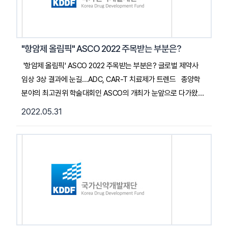
구성하고 신약 개발 성공 가능성을 제고하기 위한 전문 컨설팅을
지원하기 위해 마련됐다. 2022. 06. 13. 약업신문 기사 전문
읽기 (클릭)
"항암제 올림픽" ASCO 2022 주목받는 부분은?
'항암제 올림픽' ASCO 2022 주목받는 부분은? 글로벌 제약사
임상 3상 결과에 눈길…ADC, CAR-T 치료제가 트렌드 종양학
분야의 최고권위 학술대회인 ASCO의 개최가 눈앞으로 다가왔다.
이번 학회에서 공개될 3000여 개의 연구 결과 중 항암제 연구의
2022.05.31
최신 트렌드인 ADC와 CAR-T 치료제에 대한 관심이 가장 높을
전망이다. 오는 6월 3일(현지시각)에서 7일까지 미국
시카고에서 미국임상종양학회 연례학술대회가(ASCO)가 열린다.
ASCO는 '항암제 올림픽'이라고도 불리는 세계적인 권위의
학술대회로 매년 수천 개의 최신 항암제 연구가 발표된다. …
국가신약개발사업단 곽서연 선임 연구원은 Evaluate의 주요 발표
선정 목록과 관련해 "목록 외에도 J&J와 레전드의 '카비크티
(Carvykti)', BMS의 '옵두알라그(Opdualag)', 노바티스의