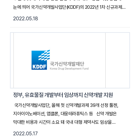
눈에 띄어 국가신약개발사업단(KDDF)의 2022년 1차 신규과제
선정 결과가 확정된 가운데 종양이 선정과제의 절반 가까이를
2022.05.18
차지하는 것으로 나타났다. 국가신약개발사업 국내 제약·바이오
산업의 글로벌 경쟁력 강화와 국민건강 증진을 위해 국가가
신약개발 전주기 단계를 지원하는 범부처 R&D 사업이다.
2021년부터 10년 간 국내 신약개발 R&D 생태계 강화, 글로벌
실용화 성과 창출, 보건 의료분야의 공익적 성과 창출을 목표로
신약 개발의 전주기 단계를 지원한다. 유효물질 발굴부터 임상
2상까지 신약개발의 전주기를 지원하는 국가 신약 R&D 통합
관리체계를 마련하는 것을 목표로 한다. KDDF 측은 "2022년
1차 선정과제는 디스커버리(Discovery, 유효물질~후보물질)
정부, 유효물질 개발부터 임상까지 신약개발 지원
단계가 67%, 비임상 이후의 개발(Development) 단계가 33%를
국가신약개발사업단, 올해 첫 신약개발과제 39개 선정 툴젠,
차지했다"며 "유효물질 단계의 접수는 많았지만, 선정된 수는
지아이이노베이션, 앱클론, 대웅테라퓨틱스 등 신약 개발은
상대적으로 적었다. 반면 선도물질 단계의 과제는 선정률이
막대한 비용과 시간이 소요 돼 국내 대형 제약사도 임상을
높았다"고 밝혔다. ... 2022. 05. 18. 히트뉴스 기사 전문 읽기
끝마치기 어렵다. 때문에 대부분 국내 제약사는 빅파마와
2022.05.17
(클릭)
협력하거나 기술수출을 한다. 국내 신약 개발 경쟁력은 떨어질