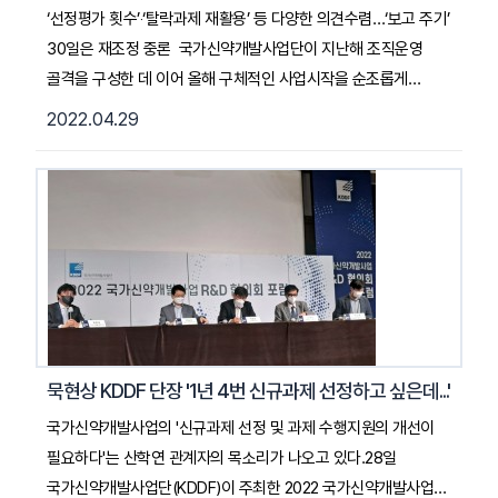
‘선정평가 횟수’‧‘탈락과제 재활용’ 등 다양한 의견수렴…‘보고 주기’
30일은 재조정 중론 국가신약개발사업단이 지난해 조직운영
골격을 구성한 데 이어 올해 구체적인 사업시작을 순조롭게
알리고 있다.다만, 선행사업(범부처전주기신약개발사업)보다 5배
2022.04.29
이상 커진 규모를 비롯한 여러 요인으로 고려해야할 포인트는
더욱 늘어난 상황이다.이에 지난 28일 국가신약개발사업단은
서울가든호텔 그랜드볼룸에서 ‘2022 국가신약개발사업 R&D
협의회 포럼’을 열고 올해 국가신약개발사업에 대한 기본 방향을
발표하고 각계 전문가들의 의견을 청취하는 자리를
가졌다. 2022.04.29. 의학신문기사 전문 보기
묵현상 KDDF 단장 '1년 4번 신규과제 선정하고 싶은데...'
국가신약개발사업의 '신규과제 선정 및 과제 수행지원의 개선이
필요하다'는 산학연 관계자의 목소리가 나오고 있다.28일
국가신약개발사업단(KDDF)이 주최한 2022 국가신약개발사업