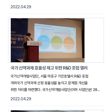
R&D 협의회 포럼에서 '글로벌 블록버스터 신약개발 성공을 위한
2022.04.29
국가 R&D 지원 방향'을 놓고 토론이 열렸다.묵현상
국가신약개발사업단 단장이 좌장을 맡고 △박승국
한올바이오파마 대표이사 △박영준 아주대학교 약학대학 교수 △
이종서 앱클론 대표이사 △한수봉 한국화학연구원
감염병제어기술연구단 단장이 패널로 참석했다. 묵현상 단장의
질문을 네 명의 패널이 대답하는 형식으로 진행됐다.현재
사업단이 연 4회 과제 공모를 진행해야 하는 데 연초에 1회로
사업을 진행하는 부분이 논쟁이 되고 있다. 이 내용을 포함해
사업단 운영 전반을 다각도 관점에서 살펴보는 토의가
국가 신약과제 효율성 제고 위한 R&D 포럼 열려
이뤄졌다. ... 2022. 04. 29. 히트뉴스 기사 전문 읽기
국가신약개발사업단, 서울 마포구 가든호텔서 R&D 포럼
개최국가 신약과제 선정 효율성을 높이고 문제점 개선을
위한 자리를 마련했다. 국가신약개발사업단(이하 사업단)은 28일
서울 마포구 가든호텔 그랜드볼룸에서 ‘2022 국가신약개발사업
2022.04.29
R&D 협의회 포럼’을 개최했다. 사업단은 지난해 사업보고와 향후
추진전략을 소개하고 향후 운영방안에 대한 의견을 직접 듣고