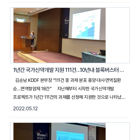
수밖에 없다. 신약 경쟁력 강화를 위해 국가가 나섰다. 지난해
3월 신약개발 전주기 단계를 지원하는 국가신약개발사업단이
올해 첫 선정과제를 공개했다. 사업단은 국내 제약바이오
기업들의 신약개발을 도와 FDA, EMA 신약 승인 등을 목표로
한다....2022. 05. 17. 매경헬스기사 전문 읽기
1년간 국가신약개발 지원 111건…10년내 블록버스터 개발
김순남 KDDF 본부장 “111건 중 과제 분포 종양‧대사‧면역질환
순…면역항암제 18건” 지난해부터 시작한 국가신약개발
프로젝트가 1년간 111건의 과제를 선정해 지원한 것으로 나타났다.
이 중 면역항암제 과제는 56건 항암제 과제 중 32%인
2022.05.12
18건이었다. 김순남 국가신약개발사업단(KDDF) 본부장은 지난
11일 ‘바이오코리아 2022’ 면역항암제 개발 동향 콘퍼런스에
참석해 “지난해 시작한 국가신약개발 프로젝트는 1년동안 111개
과제를 선정했다”며 “과제 분포를 보면 항암제, 대사질환,