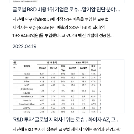
글로벌 R&D 비용 1위 기업은 로슈…말기암·진단 분야 등에 20조원 투자
지난해 연구개발(R&D)에 가장 많은 비용을 투입한 글로벌
제약사는 로슈(Roche)로, 매출의 23%인 161억 달러(약
19조8453억원)를 투입했다. 코로나19 백신 개발에 성공한
얀센과 화이자가 그 뒤를 이었으며, 각각 매출 대비 16~17%의
2022.04.19
비용을 R&D에 투입해 차세대 항암신약 등을 개발 중이다. 19일
국가신약개발사업단(KDDF) 기획운영팀 곽서연 선임연구원의
2021년 R&D 투자 상위 10개 글로벌제약사 보고서 등에 따르면
이같이 나타났다. 로슈(Roche)는 지난 2020년에 이어
2021년에도 제약 R&D에 가장 많은 비용을 지출했다. 특히 말기
(late-stage) 종양과 신경과학에 전년보다 R&D 투자금을 14%
늘렸다. ... 2022. 4. 19. 메디게이트뉴스기사 전문 보기 (클릭)
‘R&D 투자’ 글로벌 제약사 1위는 로슈…화이자‧AZ, 코로나19 혜택 ‘톡톡’
지난해 R&D 투자에 집중한 글로벌 제약사 1위는 종양과 신경과학