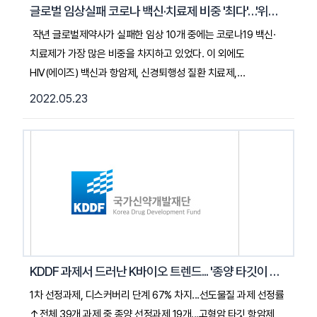
'셈블릭스(Scemiblix)' 최신 데이터와 MSD가 진행하는
글로벌 임상실패 코로나 백신·치료제 비중 '최다'…'위약 대비 효능 부족'
'키트루다'와 anti-LAG3 mAb인 '파베젤리맙(favezelimab)'의
작년 글로벌제약사가 실패한 임상 10개 중에는 코로나19 백신·
병용요법 데이터 등이 많은 관심을 받고 있다"고 밝혔다. 2022.
치료제가 가장 많은 비중을 차지하고 있었다. 이 외에도
05. 31. 약사공론 기사 전문 읽기 (클릭)
HIV(에이즈) 백신과 항암제, 신경퇴행성 질환 치료제,
유전자치료제 등이 포함된 것으로 확인됐다. 최근
2022.05.23
국가신약개발재단이 발간한 ‘2021년 실패한 임상시험 TOP 10’
보고서에 따르면, 실패한 해당 임상시험 대부분은 안전성·
내약성은 좋았으나 위약(가짜약) 또는 기존 치료제 대비
효능차이를 보여주지 못한 임상들이었다. ... 2022. 05. 23.
핀포인트 뉴스 기사 전문 읽기(클릭)
KDDF 과제서 드러난 K바이오 트렌드... '종양 타깃이 절반'
1차 선정과제, 디스커버리 단계 67% 차지...선도물질 과제 선정률
↑전체 39개 과제 중 종양 선정과제 19개...고형암 타깃 항암제