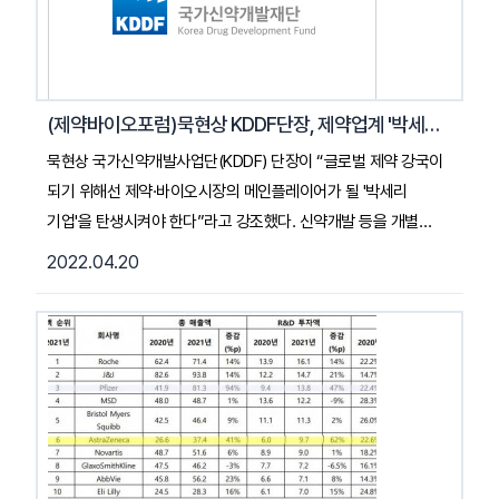
(제약바이오포럼)묵현상 KDDF단장, 제약업계 '박세리' 탄생위해 오픈이노베이션 구축해야
묵현상 국가신약개발사업단(KDDF) 단장이 “글로벌 제약 강국이
되기 위해선 제약·바이오시장의 메인플레이어가 될 '박세리
기업'을 탄생시켜야 한다”라고 강조했다. 신약개발 등을 개별
기업이 혼자 성장하기엔 한계가 있는 만큼, 오픈 이노베이션
2022.04.20
생태계를 구축해야 한다는 의미다. 묵현상
국가신약개발사업단장은 20일 서울 여의도 콘래드호텔에서 열린
뉴스토마토 제1회 제약·바이오 포럼 <백신 허브 넘어 ‘글로벌
제약강국’으로>에서 “우리나라의 바이오제약 산업은 가능성이
많지만, 올바른 전략에 따라 추진하지 않으면 많은 시행착오 끝에
기회를 놓치거나 시간을 낭비하게 될 수 있다”라며 이같이
지적했다....2022.04.20. 뉴스토마토기사전문보기 (클릭)