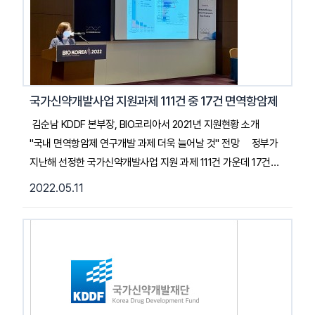
면역질환 순이며 전체 과제의 47%가 항암제 프로젝트로, 이
56건 과제 중 32%가 면역항암제”라고 말했다.
국가신약개발사업은 과학기술정보통신부, 산업통상자원부,
보건복지부가 글로벌 블록버스터 신약을 개발하기 위해 공동으로
추진하는 사업으로, 오는 2030년까지 10년간 2조원을 투입하는
국가신약개발사업 지원과제 111건 중 17건 면역항암제
프로젝트다. 10년간 신규과제 1,234개를 지원하고 사업이 종료될
김순남 KDDF 본부장, BIO코리아서 2021년 지원현황 소개
때 FDA(미국 식품의약국)나 EMA(유럽의약품청)에서 승인받는
"국내 면역항암제 연구개발 과제 더욱 늘어날 것" 전망 정부가
신약 4건을 도출하며, 이 중 1건을 연 1조원 이상의 블록버스터
지난해 선정한 국가신약개발사업 지원 과제 111건 가운데 17건이
신약으로 탄생시킨다는 목표를 갖고 있다....2022. 05. 12.
면역항암제인 것으로 확인된다. 이 사업을 이끌고 있는 김순남
2022.05.11
약업신문기사 전문 읽기 (클릭)
국가신약개발사업단(KDDF) R&D본부장은 "향후 면역항암제와
관련한 연구개발 과제가 더욱 늘어날 것"이라고 전망했다.
김순남 본부장은 11일 서울 코엑스에서 열린 '2022
BIO코리아'에서 '면역항암제 개발 동향'을 주제로 한 세션에
참석해 이같이 소개했다. 그에 따르면 정부는 2021년부터
2030년까지 10년간 총 2조원을 투입해 국가신약개발사업을
전개한다. 10년간 총 1234개 프로젝트를 지원하며 사업이 끝나기