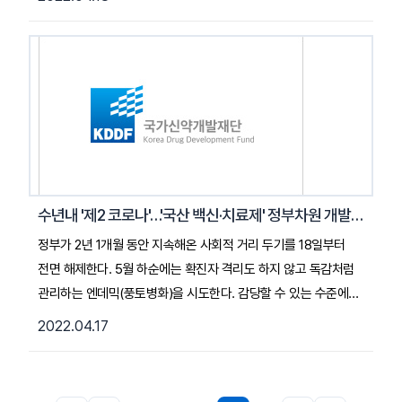
역항암제와 이중항체 치료제 관련 발표도 이뤄졌다. ...
국가신약개발사업단 진주연 연구원이 최근 발표한 리뷰에 따르면
가장 주목받은 발표는 바이오엔텍(BioNTech), 아피메드
(Affimed), 암젠(Amgen)
의 발표였다. 바이오엔텍은 회사의 mRNA 기반 항암제 'BNT211'
의 첫 인체 대상 임상시험 결과를 발표하mRNA 기술을 활용한 고
형암 치료 가능성을 선보였다. 2022. 4. 18. 약사공론기사 전문
보기 (클릭)
수년내 '제2 코로나'…'국산 백신·치료제' 정부차원 개발 역량 키워야
정부가 2년 1개월 동안 지속해온 사회적 거리 두기를 18일부터
전면 해제한다. 5월 하순에는 확진자 격리도 하지 않고 독감처럼
관리하는 엔데믹(풍토병화)을 시도한다. 감당할 수 있는 수준에서
피해를 관리하며 일상으로 돌아간다는 의미다. 하지만 안심할
2022.04.17
수는 없다. 세계보건기구(WHO) 등은 수년 안에 새로운 질병이
다시 전 세계를 휩쓸 수 있다고 경고하고 있다. 전문가들은 ‘제2의
코로나’를 대비하기 위해 기존 경험을 살려 백신·치료제 개발