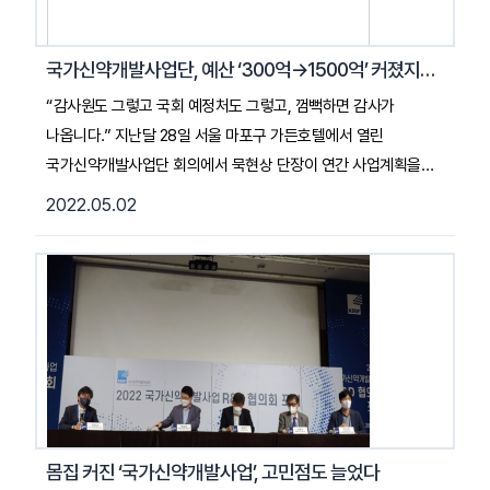
전 미 식품의약국(FDA) 또는 유럽의약품청(EMA) 승인을 받은
신약 4개와 글로벌 블록버스터 신약 1개를 배출하는 것이 이
국가신약개발사업단, 예산 ‘300억→1500억’ 커졌지만 자율성 줄어 고민
사업의 목표다.... 2022. 05. 11. 데일리팜 기사 전문 읽기 (클릭)
“감사원도 그렇고 국회 예정처도 그렇고, 껌뻑하면 감사가
나옵니다.” 지난달 28일 서울 마포구 가든호텔에서 열린
국가신약개발사업단 회의에서 묵현상 단장이 연간 사업계획을
설명하는 과정에서 한숨을 쉬면서 이렇게 말했다. 이날 회의는
2022.05.02
애초 올해 사업 기본 방향 계획을 발표하고 각계 의견 청취하는
취지에서 마련된 자리였는데, 한동안 묵 단장의 성토가
이어졌다. 묵 단장은 이날 정부 예산 일정에 맞춰, 사업 구조조정이
필요하다고 밝히면서 “쳐다보는 곳이 많아져서 세부 규정을
틀리지 않으려다 보니 이런 일이 생긴다”고 했다.
국가신약개발사업단은 연간 예산 300억원 규모의
범부처전주기신약개발사업에서 출발한
기관이다. ... 2022.05.02.조선비즈 (기사 전문 읽기)
몸집 커진 ‘국가신약개발사업’, 고민점도 늘었다