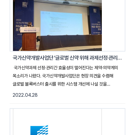
논의하고자 포럼을 기획했다. 이 자리에는 국가신약개발사업에
참여하는 연구 기관과 각 기업의 대표, 연구책임자 등 60여명이
참석했다. 묵현상 국가신약개발사업단장의 개회사를 시작으로
김순남 R&D 본부장이 ‘국가신약개발사업단 2021년 사업보고 및
향후 추진전략’을 주제로 발표를 진행했다. ...2022. 04. 29.
매경헬스기사 전문 일기 (클릭)
국가신약개발사업단 '글로벌 신약 위해 과제선정·관리개선 나설 것'
국가신약과제 선정·관리간 효율성이 떨어진다는 제약·의약계의
목소리가 나왔다. 국가신약개발사업단은 현장 의견을 수렴해
글로벌 블록버스터 출시를 위한 시스템 개선에 나설 것을
천명했다.국가신약개발사업단은 27일 오후 서울가든호텔
2022.04.28
그랜드볼룸에서 ‘2022 국가신약개발사업 R&D 협의회 포럼’을
개최했다.이번 포럼에는 국가신약개발사업에 참여하는 연구기관·
기업의 연구책임자 및 대표가 참가해 사업단의 사업보고와 향후
추진전략을 발표했다....2022.04.28. 이뉴스투데이기사 전문
읽기