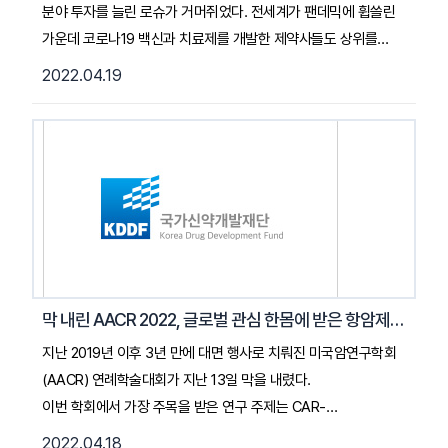
분야 투자를 늘린 로슈가 거머쥐었다. 전세계가 팬데믹에 휩쓸린
가운데 코로나19 백신과 치료제를 개발한 제약사들도 상위를
차지했다. 국가신약개발사업단은 제약바이오 분야 글로벌 미디어
2022.04.19
피어스바이오텍(FierceBiotech)이 공개한 지난해 R&D 투자액을
기준으로 공개한 글로벌 제약사 상위 10개사 명단과 각사의
성과를 최근 공유‧분석했다. 사업단에 따르면 코로나19 백신과
치료제 개발 성과로 전년대비 총 매출액이 크게 증가한 화이자와
아스트라제네카가 R&D 투자에서도 큰 증가폭을 보이면서,
2020년 순위에서는 10위권에도 들지 못했던 아스트라제네카가
1년 만에 6위로 껑충 올랐다. 로슈, 존슨앤드존슨(J&J), 일라이
릴리 또한 전년대비 두자리 수의 R&D 투자 증가율을 보이며,
2020년 순위를 끌어올리거나 자리를 지켰다. ... 2022. 4. 19.
막 내린 AACR 2022, 글로벌 관심 한몸에 받은 항암제는?
약업신문기사 전문 보기 (클릭)
지난 2019년 이후 3년 만에 대면 행사로 치뤄진 미국암연구학회
(AACR) 연례학술대회가 지난 13일 막을 내렸다.
이번 학회에서 가장 주목을 받은 연구 주제는 CAR-
T 고형암 치료와 iPSC 유래 세포 치료였다. 국내 다수 업체의 면
2022.04.18